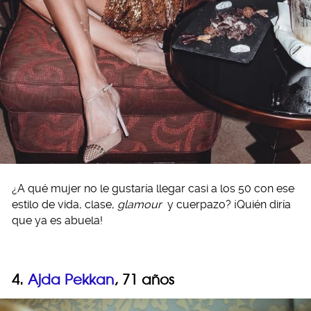
¿A qué mujer no le gustaría llegar casi a los 50 con ese
estilo de vida, clase,
glamour
y cuerpazo? ¡Quién diría
que ya es abuela!
4.
Ajda Pekkan
, 71 años