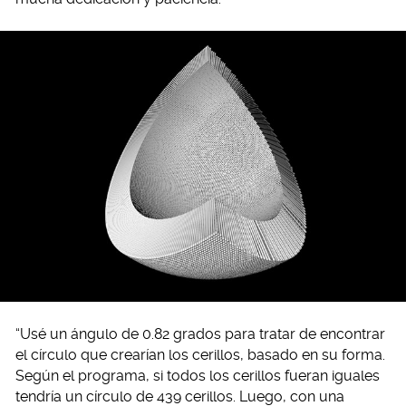
“Usé un ángulo de 0.82 grados para tratar de encontrar
el círculo que crearían los cerillos, basado en su forma.
Según el programa, si todos los cerillos fueran iguales
tendría un círculo de 439 cerillos. Luego, con una