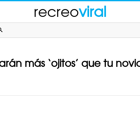
recreo
viral
arán más ‘ojitos’ que tu nov