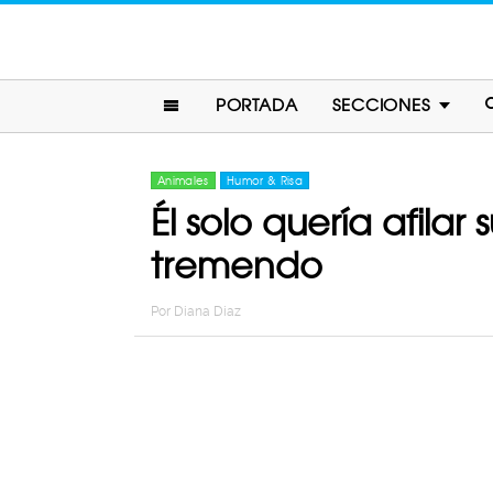
PORTADA
SECCIONES
Animales
Humor & Risa
Él solo quería afilar 
tremendo
Por
Diana Diaz