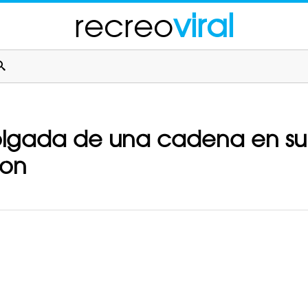
recreo
viral
olgada de una cadena en su t
ron