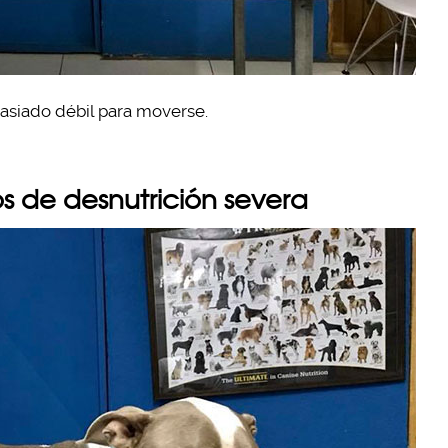
masiado débil para moverse.
 de desnutrición severa