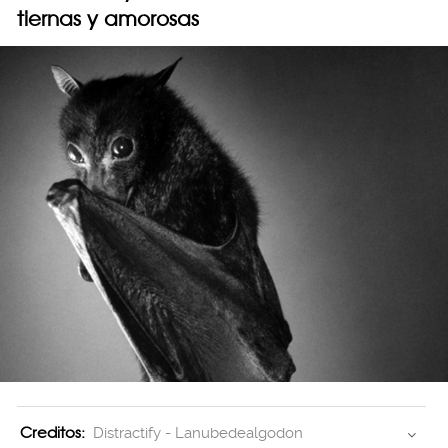
tiernas y amorosas
Creditos:
Distractify - Lanubedealgodon