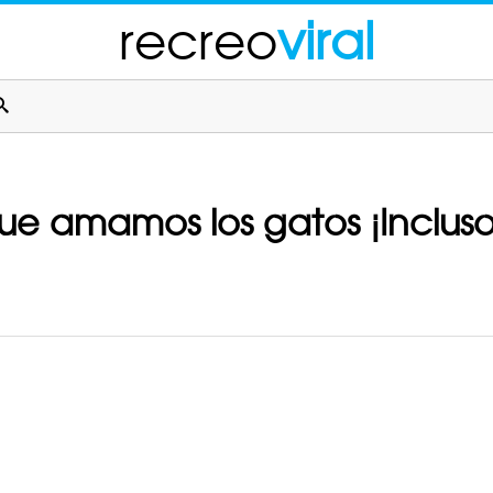
recreo
viral
que amamos los gatos ¡Inclu