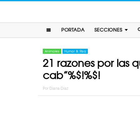
PORTADA
SECCIONES
Animales
Humor & Risa
21 razones por las 
cab”%$!%$!
Por
Diana Diaz