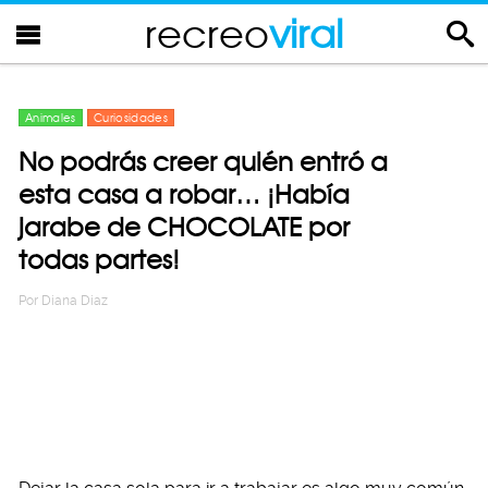
recreo
viral
Animales
Curiosidades
No podrás creer quién entró a
esta casa a robar… ¡Había
jarabe de CHOCOLATE por
todas partes!
Por
Diana Diaz