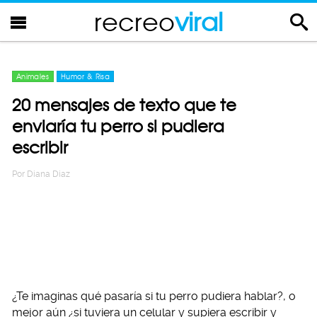
recreo
viral
Animales
Humor & Risa
20 mensajes de texto que te
enviaría tu perro si pudiera
escribir
Por
Diana Diaz
¿Te imaginas qué pasaría si tu perro pudiera hablar?, o
mejor aún ¿si tuviera un celular y supiera escribir y