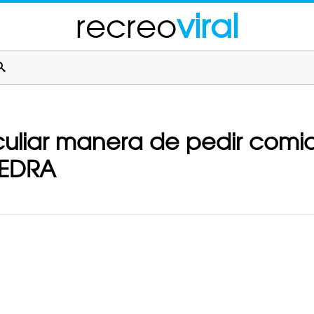
recreo
viral
uliar manera de pedir comi
IEDRA