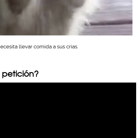
ecesita llevar comida a sus crías.
a petición?