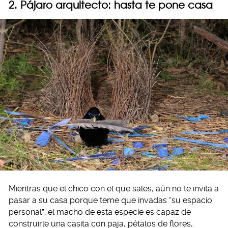
2. Pájaro arquitecto: hasta te pone casa
Mientras que el chico con el que sales, aún no te invita a
pasar a su casa porque teme que invadas “su espacio
personal”; el macho de esta especie es capaz de
construirle una casita con paja, pétalos de flores,