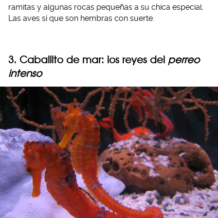
ramitas y algunas rocas pequeñas a su chica especial.
Las aves sí que son hembras con suerte.
3. Caballito de mar: los reyes del
perreo
intenso