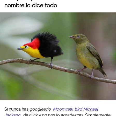
nombre lo dice todo
Si nunca has
googleado
Moonwalk
bird Michael
Jackson
, da click y no nos lo agradezcas. Simplemente